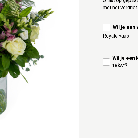
U laat op gepas
met het verdrie
Wil je een
Royale vaas
Wil je een
tekst?