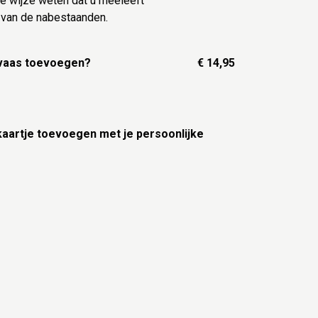
te wijze weten dat u meeleeft
t van de nabestaanden.
 vaas toevoegen?
€ 14,95
 kaartje toevoegen met je persoonlijke